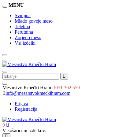
MENU
Svinjina
Mlado goveje meso
Teletina
Perutnina
Zorjeno meso
Vsi izdelki
Mesarstvo Kmečki Hram
051 302 559
info@mesarstvokmeckihram.com
Prijava
Registracija
0
V košarici ni izdelkov.