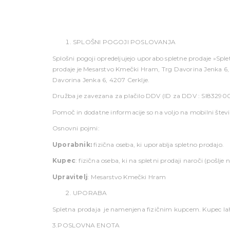
SPLOŠNI POGOJI POSLOVANJA
Splošni pogoji opredeljujejo uporabo spletne prodaje »Spl
prodaje je Mesarstvo Kmečki Hram, Trg Davorina Jenka 6, 4
Davorina Jenka 6, 4207 Cerklje.
Družba je zavezana za plačilo DDV (ID za DDV : SI83290
Pomoč in dodatne informacije so na voljo na mobilni števi
Osnovni pojmi:
Uporabnik:
fizična oseba, ki uporablja spletno prodajo.
Kupec
: fizična oseba, ki na spletni prodaji naroči (pošlje
Upravitelj
: Mesarstvo Kmečki Hram
UPORABA
Spletna prodaja je namenjena fizičnim kupcem. Kupec lah
3.POSLOVNA ENOTA