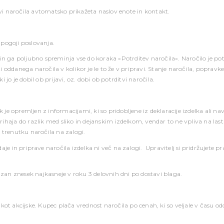
itvi naročila avtomatsko prikažeta naslov enote in kontakt.
pogoji poslovanja.
n ga poljubno spreminja vse do koraka »Potrditev naročila«. Naročilo je potrj
oddanega naročila v kolikor je le to že v pripravi. Stanje naročila, popravke 
i jo je dobil ob prijavi, oz. dobi ob potrditvi naročila.
k je opremljen z informacijami, ki so pridobljene iz deklaracije izdelka ali na
haja do razlik med sliko in dejanskim izdelkom, vendar to ne vpliva na lastno
 trenutku naročila na zalogi.
je in priprave naročila izdelka ni več na zalogi. Upravitelj si pridržujete p
an znesek najkasneje v roku 3 delovnih dni po dostavi blaga.
ot akcijske. Kupec plača vrednost naročila po cenah, ki so veljale v času od