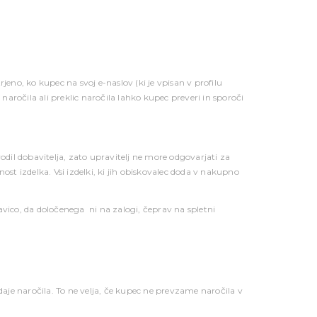
eno, ko kupec na svoj e-naslov (ki je vpisan v profilu
naročila ali preklic naročila lahko kupec preveri in sporoči
vodil dobavitelja, zato upravitelj ne more odgovarjati za
st izdelka. Vsi izdelki, ki jih obiskovalec doda v nakupno
ravico, da določenega ni na zalogi, čeprav na spletni
daje naročila. To ne velja, če kupec ne prevzame naročila v