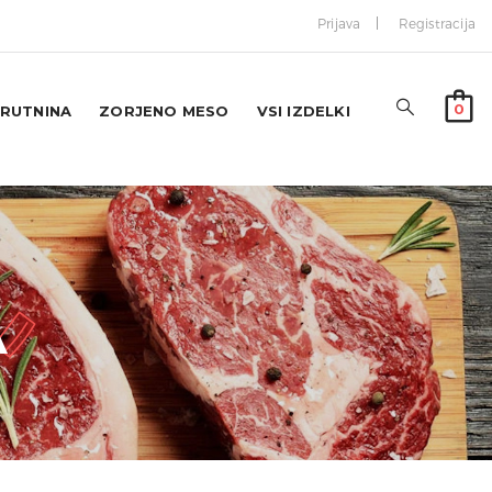
Prijava
Registracija
0
RUTNINA
ZORJENO MESO
VSI IZDELKI
A