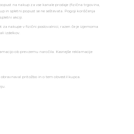
 popust na nakup za vse kanale prodaje (fizična trgovina,
up in spletni popust se ne seštevata. Pogoji koriščenja
pletni akciji.
ot za nakupe v fizični poslovalnici, razen če je izjemoma
ali izdelkov.
klamacijo ob prevzemu naročila. Kasnejše reklamacije
 obravnaval pritožbo in o tem obvestil kupca.
nju.