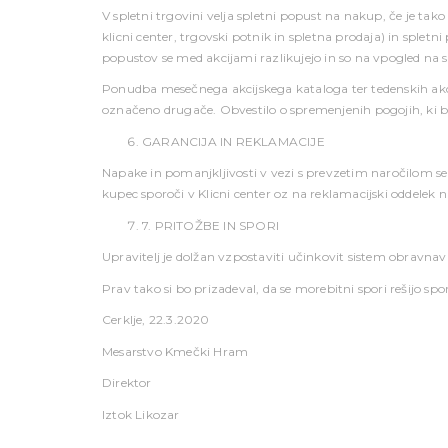
V spletni trgovini velja spletni popust na nakup, če je ta
klicni center, trgovski potnik in spletna prodaja) in splet
popustov se med akcijami razlikujejo in so na vpogled na spl
Ponudba mesečnega akcijskega kataloga ter tedenskih akcij v
označeno drugače. Obvestilo o spremenjenih pogojih, ki bi 
GARANCIJA IN REKLAMACIJE
Napake in pomanjkljivosti v vezi s prevzetim naročilom se
kupec sporoči v Klicni center oz na reklamacijski oddelek na
7. PRITOŽBE IN SPORI
Upravitelj je dolžan vzpostaviti učinkovit sistem obravna
Prav tako si bo prizadeval, da se morebitni spori rešijo sp
Cerklje, 22.3.2020
Mesarstvo Kmečki Hram
Direktor
Iztok Likozar