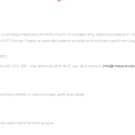
etna prodaja Mesarstvo Kmečki Hram« (v nadaljevanju spletna prodaja) in ra
207 Cerklje. Pogoj za uporabo spletne prodaje je strinjanje s splošnimi po
087).
lki 051-302-559 vsak delovnik od 8 do 15 ure ali e naslovu
info@mesarstvo
 naročilo) izdelek iz nabora blaga spletne prodaje.
ko odda naročilo brez prijave.