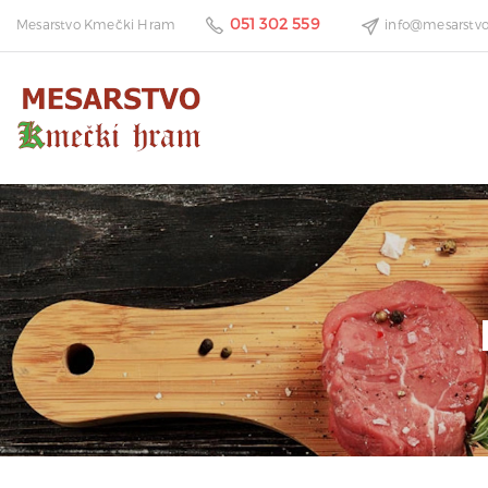
051 302 559
Mesarstvo Kmečki Hram
info@mesarstv