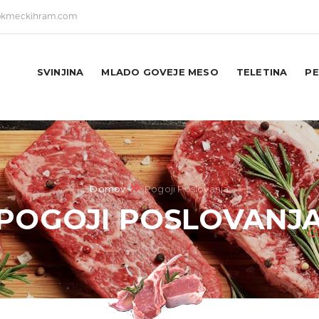
okmeckihram.com
SVINJINA
MLADO GOVEJE MESO
TELETINA
PE
Domov
Pogoji Poslovanja
POGOJI POSLOVANJ