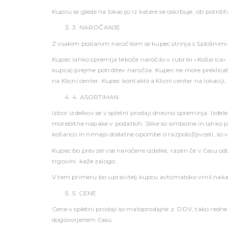
Kupcu se glede na lokacijo iz katere se oskrbuje, ob potrd
3. NAROČANJE
Z vsakim poslanim naročilom se kupec strinja s Splošnimi 
Kupec lahko spremlja tekoče naročilo v rubriki »Košarica« i
kupca) prejme potrditev naročila. Kupec ne more preklicati 
na Klicni center. Kupec kontaktira Klicni center na lokaciji, k
4. ASORTIMAN
Izbor izdelkov se v spletni prodaji dnevno spreminja. Izdele
morebitne napake v podatkih. Slike so simbolne in lahko pri
košarico in nimajo dodatne opombe o razpoložljivosti, so v
Kupec bo prevzel vse naročene izdelke, razen če v času odda
trgovini kaže zalogo .
V tem primeru bo upravitelj kupcu avtomatsko vrnil nakaz
5. CENE
Cene v spletni prodaji so maloprodajne z DDV, tako redne k
dogovorjenem času.