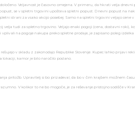
ko določeno. Veljavnost je časovno omejena. V primeru, da hkrati velja dnevni
ni popust, se v spletni trgovini upošteva spletni popust. Dnevni popust na nak
etni strani za vsako akcijo posebej. Samo na spletni trgovini veljajo cene v s
elja tudi za spletno trgovino. Veljajo enaki pogoji (cena, dostavni roki), k
vplivali na pogoje nakupa preko spletne prodaje, je zapisano poleg izdelka 
 rešujejo v skladu z zakonodajo Republike Slovenije. Kupec lahko prijavi re
 lokaciji, kamor je bilo naročilo poslano.
vanja pritožb. Upravitelj si bo prizadeval, da bo v čim krajšem možnem času
orazumno. V kolikor to ne bo mogoče, je za reševanje pristojno sodišče v Kra